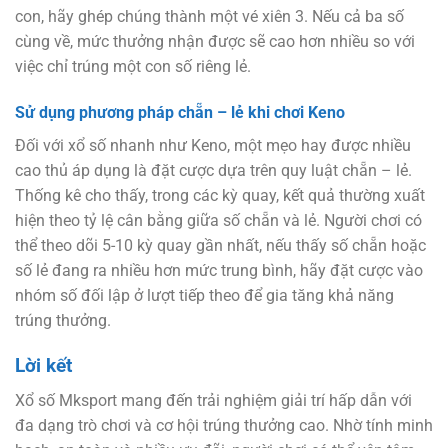
con, hãy ghép chúng thành một vé xiên 3. Nếu cả ba số
cùng về, mức thưởng nhận được sẽ cao hơn nhiều so với
việc chỉ trúng một con số riêng lẻ.
Sử dụng phương pháp chẵn – lẻ khi chơi Keno
Đối với xổ số nhanh như Keno, một mẹo hay được nhiều
cao thủ áp dụng là đặt cược dựa trên quy luật chẵn – lẻ.
Thống kê cho thấy, trong các kỳ quay, kết quả thường xuất
hiện theo tỷ lệ cân bằng giữa số chẵn và lẻ. Người chơi có
thể theo dõi 5-10 kỳ quay gần nhất, nếu thấy số chẵn hoặc
số lẻ đang ra nhiều hơn mức trung bình, hãy đặt cược vào
nhóm số đối lập ở lượt tiếp theo để gia tăng khả năng
trúng thưởng.
Lời kết
Xổ số Mksport mang đến trải nghiệm giải trí hấp dẫn với
đa dạng trò chơi và cơ hội trúng thưởng cao. Nhờ tính minh