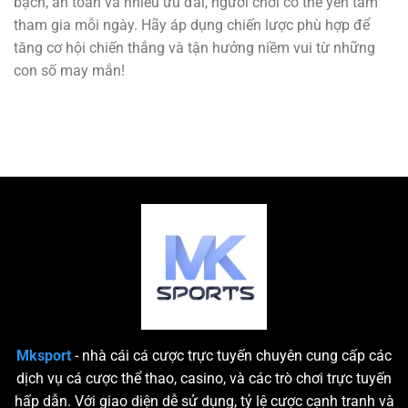
bạch, an toàn và nhiều ưu đãi, người chơi có thể yên tâm
tham gia mỗi ngày. Hãy áp dụng chiến lược phù hợp để
tăng cơ hội chiến thắng và tận hưởng niềm vui từ những
con số may mắn!
Mksport
- nhà cái cá cược trực tuyến chuyên cung cấp các
dịch vụ cá cược thể thao, casino, và các trò chơi trực tuyến
hấp dẫn. Với giao diện dễ sử dụng, tỷ lệ cược cạnh tranh và