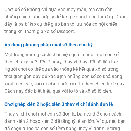
Chơi xổ số không chỉ dựa vào may mắn, mà còn cần
những chiến lược hợp lý để tăng cơ hội trúng thưởng. Dưới
đây là ba bí kíp cụ thể giúp bạn tối ưu hóa cơ hội chiến
thắng khi tham gia xổ số Mksport.
Áp dụng phương pháp nuôi số theo chu kỳ
Một trong những cách chơi hiệu quả là nuôi một con số
theo chu kỳ từ 3 đến 7 ngày, thay vì thay đổi số liên tục.
Người chơi có thể dựa vào thống kê kết quả xổ số trong
thời gian gần đây để xác định những con số có khả năng
xuất hiện cao, sau đó đặt cược kiên trì theo chiến lược này.
Cách này đặc biệt hiệu quả với lô tô và xổ số lô xiên.
Chơi ghép xiên 2 hoặc xiên 3 thay vì chỉ đánh đơn lẻ
Thay vì chỉ chơi một con số đơn lẻ, bạn có thể chọn cách
đánh xiên 2 hoặc xiên 3 để tăng tỷ lệ ăn lớn. Ví dụ, nếu bạn
đã chọn được ba con số tiềm năng, thay vì đánh lẻ từng