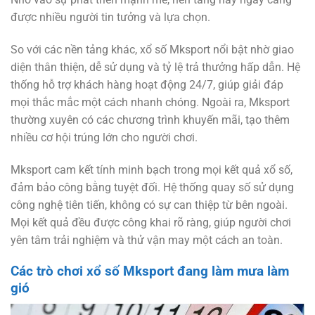
được nhiều người tin tưởng và lựa chọn.
So với các nền tảng khác, xổ số Mksport nổi bật nhờ giao
diện thân thiện, dễ sử dụng và tỷ lệ trả thưởng hấp dẫn. Hệ
thống hỗ trợ khách hàng hoạt động 24/7, giúp giải đáp
mọi thắc mắc một cách nhanh chóng. Ngoài ra, Mksport
thường xuyên có các chương trình khuyến mãi, tạo thêm
nhiều cơ hội trúng lớn cho người chơi.
Mksport cam kết tính minh bạch trong mọi kết quả xổ số,
đảm bảo công bằng tuyệt đối. Hệ thống quay số sử dụng
công nghệ tiên tiến, không có sự can thiệp từ bên ngoài.
Mọi kết quả đều được công khai rõ ràng, giúp người chơi
yên tâm trải nghiệm và thử vận may một cách an toàn.
Các trò chơi xổ số Mksport đang làm mưa làm
gió