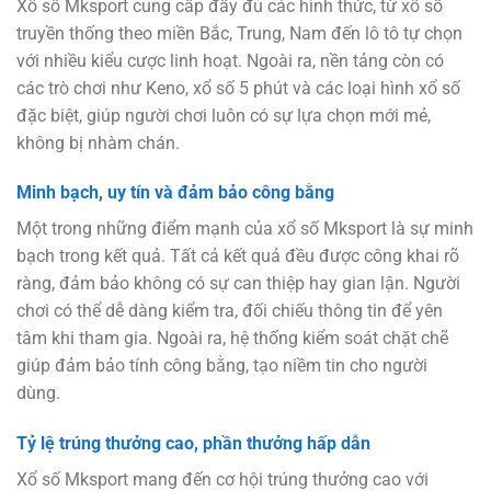
Xổ số Mksport cung cấp đầy đủ các hình thức, từ xổ số
truyền thống theo miền Bắc, Trung, Nam đến lô tô tự chọn
với nhiều kiểu cược linh hoạt. Ngoài ra, nền tảng còn có
các trò chơi như Keno, xổ số 5 phút và các loại hình xổ số
đặc biệt, giúp người chơi luôn có sự lựa chọn mới mẻ,
không bị nhàm chán.
Minh bạch, uy tín và đảm bảo công bằng
Một trong những điểm mạnh của xổ số Mksport là sự minh
bạch trong kết quả. Tất cả kết quả đều được công khai rõ
ràng, đảm bảo không có sự can thiệp hay gian lận. Người
chơi có thể dễ dàng kiểm tra, đối chiếu thông tin để yên
tâm khi tham gia. Ngoài ra, hệ thống kiểm soát chặt chẽ
giúp đảm bảo tính công bằng, tạo niềm tin cho người
dùng.
Tỷ lệ trúng thưởng cao, phần thưởng hấp dẫn
Xổ số Mksport mang đến cơ hội trúng thưởng cao với